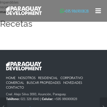
Imperdibles
recetas de la
+595 986900828
Toggl
mano de Separata
Recetas
HOME
NOSOTROS
RESIDENCIAL
CORPORATIVO
COMERCIAL
BUSCAR PROPIEDADES
NOVEDADES
CONTACTO
Cnel. Alejo Silva 3093, Asunción, Paraguay.
Teléfono:
021 328 4940 |
Celular:
+595 986900828