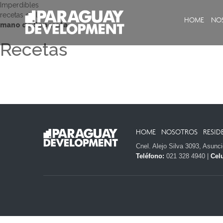
Imperdibles
recetas de la
HOME
NO
mano de Separata
Recetas
HOME
NOSOTROS
RESID
Cnel. Alejo Silva 3093, Asunc
Teléfono:
021 328 4940 |
Celu