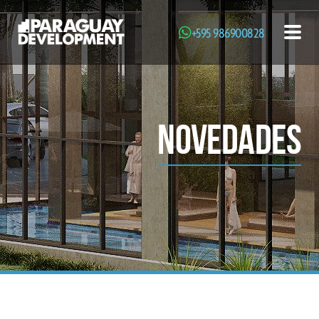
+595 986900828
Toggl
NOVEDADES