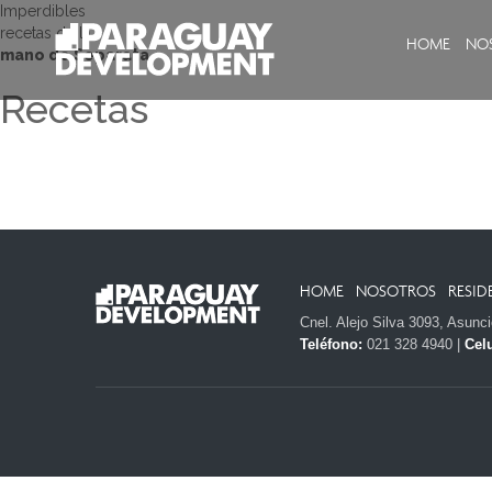
Imperdibles
recetas de la
HOME
NO
mano de Separata
Recetas
HOME
NOSOTROS
RESID
Cnel. Alejo Silva 3093, Asunc
Teléfono:
021 328 4940 |
Celu