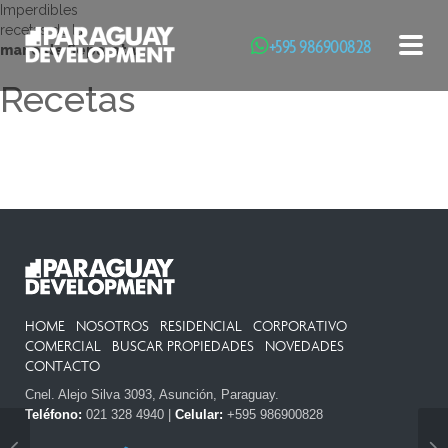
Imperdibles
recetas de la
+595 986900828
Toggl
mano de Separata
Recetas
HOME
NOSOTROS
RESIDENCIAL
CORPORATIVO
COMERCIAL
BUSCAR PROPIEDADES
NOVEDADES
CONTACTO
Cnel. Alejo Silva 3093, Asunción, Paraguay.
Teléfono:
021 328 4940 |
Celular:
+595 986900828