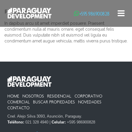
Portfolio 2
+595 986900828
Toggl
In dapibus arcu sit amet imperdiet posuere. Praesent
condimentum nulla at mauris ornare, eget consequat felis
euismod. Duis vulputate nibh sit euismod vel ligula eu
condimentum amet augue vehicula, mattis viverra purus tristique.
HOME
NOSOTROS
RESIDENCIAL
CORPORATIVO
COMERCIAL
BUSCAR PROPIEDADES
NOVEDADES
CONTACTO
Cnel. Alejo Silva 3093, Asunción, Paraguay.
Teléfono:
021 328 4940 |
Celular:
+595 986900828