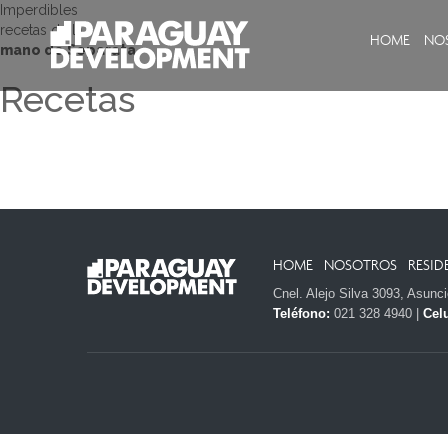
Imperdibles
recetas de la
HOME
NO
mano de Separata
Recetas
HOME
NOSOTROS
RESID
Cnel. Alejo Silva 3093, Asunc
Teléfono:
021 328 4940 |
Celu